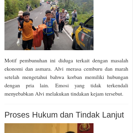
Motif pembunuhan ini diduga terkait dengan masalah
ekonomi dan asmara. Alvi merasa cemburu dan marah
setelah mengetahui bahwa korban memiliki hubungan
dengan pria lain. Emosi yang tidak terkendali
menyebabkan Alvi melakukan tindakan kejam tersebut.
Proses Hukum dan Tindak Lanjut