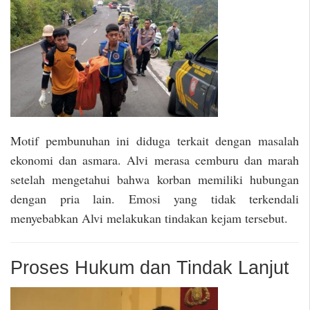
Motif pembunuhan ini diduga terkait dengan masalah
ekonomi dan asmara. Alvi merasa cemburu dan marah
setelah mengetahui bahwa korban memiliki hubungan
dengan pria lain. Emosi yang tidak terkendali
menyebabkan Alvi melakukan tindakan kejam tersebut.
Proses Hukum dan Tindak Lanjut