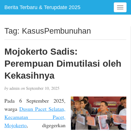
Berita Terbaru & Terupdate 2025
T
o
g
g
Tag:
KasusPembunuhan
l
e
n
Mojokerto Sadis:
a
v
Perempuan Dimutilasi oleh
i
g
Kekasihnya
a
t
by
admin
on
September 10, 2025
i
o
Pada 6 September 2025,
n
warga
Dusun Pacet Selatan,
Kecamatan Pacet,
Mojokerto
, digegerkan