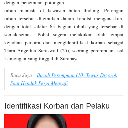
dengan penemuan potongan
tubuh manusia di kawasan hutan lindung. Potongan
tubuh tersebut ditemukan dalam kondisi mengenaskan,
dengan total sekitar 65 bagian tubuh yang tersebar di
semak-semak. Polisi segera melakukan olah tempat
kejadian perkara dan mengidentifikasi korban sebagai
Tiara Angelina Saraswati (25), seorang perempuan asal
Lamongan yang tinggal di Surabaya.
Baca Juga :
Bocah Perempuan (10) Tewas Digorok
Saat Hendak Pergi Mengaji
Identifikasi Korban dan Pelaku