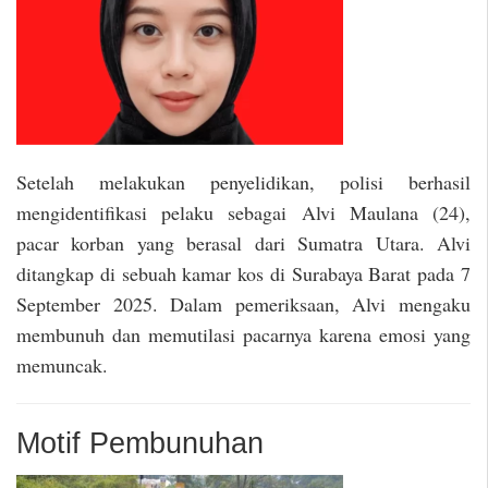
Setelah melakukan penyelidikan, polisi berhasil
mengidentifikasi pelaku sebagai Alvi Maulana (24),
pacar korban yang berasal dari Sumatra Utara. Alvi
ditangkap di sebuah kamar kos di Surabaya Barat pada 7
September 2025. Dalam pemeriksaan, Alvi mengaku
membunuh dan memutilasi pacarnya karena emosi yang
memuncak.
Motif Pembunuhan