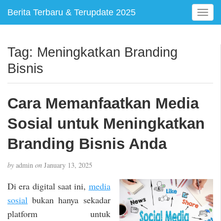
Berita Terbaru & Terupdate 2025
T
o
g
g
Tag:
Meningkatkan Branding
l
Bisnis
e
n
a
Cara Memanfaatkan Media
v
i
Sosial untuk Meningkatkan
g
a
Branding Bisnis Anda
t
i
by
admin
on
January 13, 2025
o
n
Di era digital saat ini,
media
sosial
bukan hanya sekadar
platform untuk