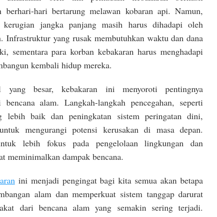
h berhari-hari bertarung melawan kobaran api. Namun,
kerugian jangka panjang masih harus dihadapi oleh
h. Infrastruktur yang rusak membutuhkan waktu dan dana
iki, sementara para korban kebakaran harus menghadapi
mbangun kembali hidup mereka.
al yang besar, kebakaran ini menyoroti pentingnya
i bencana alam. Langkah-langkah pencegahan, seperti
g lebih baik dan peningkatan sistem peringatan dini,
 untuk mengurangi potensi kerusakan di masa depan.
untuk lebih fokus pada pengelolaan lingkungan dan
pat meminimalkan dampak bencana.
aran
ini menjadi pengingat bagi kita semua akan betapa
imbangan alam dan memperkuat sistem tanggap darurat
akat dari bencana alam yang semakin sering terjadi.