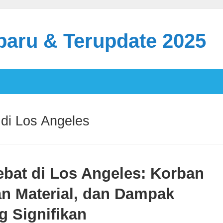
rbaru & Terupdate 2025
di Los Angeles
bat di Los Angeles: Korban
an Material, dan Dampak
 Signifikan