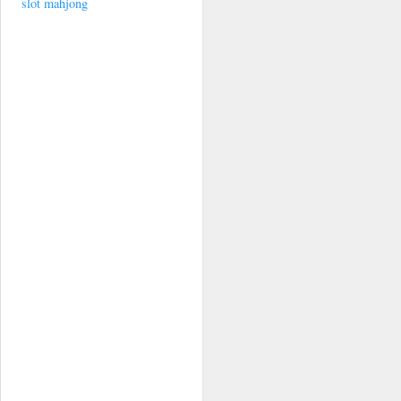
slot mahjong