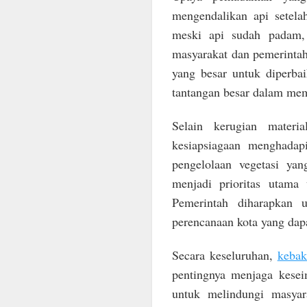
mengendalikan api setela
meski api sudah padam, 
masyarakat dan pemerinta
yang besar untuk diperba
tantangan besar dalam me
Selain kerugian materi
kesiapsiagaan menghadap
pengelolaan vegetasi yan
menjadi prioritas utama
Pemerintah diharapkan 
perencanaan kota yang da
Secara keseluruhan,
kebak
pentingnya menjaga kese
untuk melindungi masyar