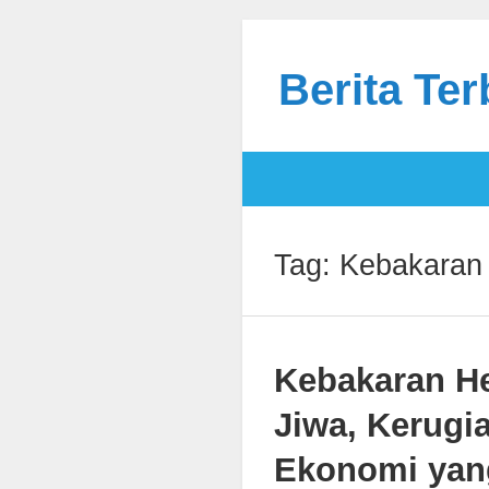
Berita Te
Tag:
Kebakaran 
Kebakaran He
Jiwa, Kerugi
Ekonomi yang