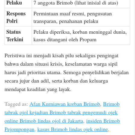
Pelaku
7 anggota Brimob (lihat inisial di atas)
Respons
Permintaan maaf resmi, pengusutan
Polri
transparan, penahanan pelaku
Status
Pelaku diperiksa, korban meninggal dunia,
Terkini
kasus ditangani oleh Propam
Peristiwa ini menjadi kisah pilu sekaligus pengingat
bahwa dalam situasi krisis, keselamatan warga sipil
harus jadi prioritas utama. Semoga penyelidikan berjalan
secara jujur dan adil, serta korban dan keluarga
mendapat keadilan yang layak.
Tagged as:
Afan Kurniawan korban Brimob
,
Brimob
tabrak ojol kejadian Brimob tabrak pengemudi ojek
online Brimob lindas ojol di Jakarta
,
insiden Brimob
Pejompongan
,
kasus Brimob lindas ojek online
,