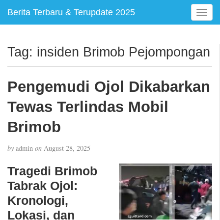
Berita Terbaru & Terupdate 2025
T
o
g
g
Tag:
insiden Brimob Pejompongan
l
e
n
Pengemudi Ojol Dikabarkan
a
v
Tewas Terlindas Mobil
i
g
Brimob
a
t
by
admin
on
August 28, 2025
i
o
Tragedi Brimob
n
Tabrak Ojol:
Kronologi,
Lokasi, dan